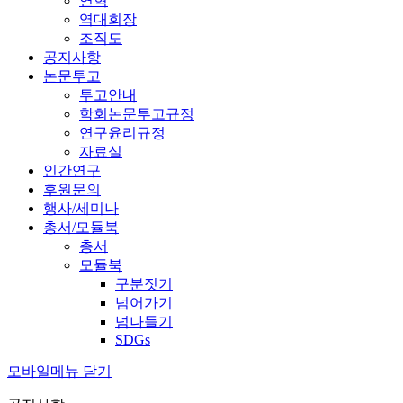
연혁
역대회장
조직도
공지사항
논문투고
투고안내
학회논문투고규정
연구윤리규정
자료실
인간연구
후원문의
행사/세미나
총서/모듈북
총서
모듈북
구분짓기
넘어가기
넘나들기
SDGs
모바일메뉴 닫기