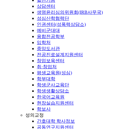
발전기금
상담센터
생명윤리심의위원회(IRB사무국)
성심산학협력단
인권센터(성폭력상담소)
예비군대대
융합전공학부
입학처
중앙도서관
전공진로설계지원센터
창업보육센터
취·창업처
평생교육원(성심)
학부대학
학생군사교육단
학생생활상담소
한국어교육원
현장실습지원센터
학보사
성의교정
간호대학 학사정보
공동연구지원센터