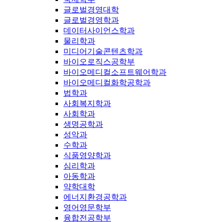
글로벌경영대학
글로벌경영학과
데이터사이언스학과
물리학과
미디어기술콘텐츠학과
바이오로직스공학부
바이오메디컬소프트웨어학과
바이오메디컬화학공학과
법학과
사회복지학과
사회학과
생명공학과
성악과
수학과
식품영양학과
심리학과
아동학과
약학대학
에너지환경공학과
영어영문학부
융합전공학부