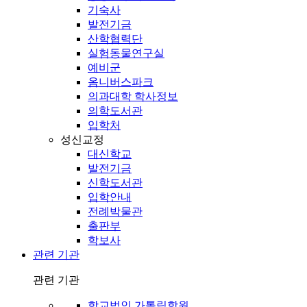
기숙사
발전기금
산학협력단
실험동물연구실
예비군
옴니버스파크
의과대학 학사정보
의학도서관
입학처
성신교정
대신학교
발전기금
신학도서관
입학안내
전례박물관
출판부
학보사
관련 기관
관련 기관
학교법인 가톨릭학원