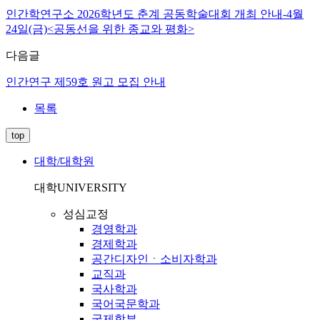
인간학연구소 2026학년도 춘계 공동학술대회 개최 안내-4월
24일(금)<공동선을 위한 종교와 평화>
다음글
인간연구 제59호 원고 모집 안내
목록
top
대학/대학원
대학
UNIVERSITY
성심교정
경영학과
경제학과
공간디자인ㆍ소비자학과
교직과
국사학과
국어국문학과
국제학부