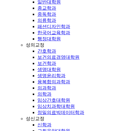
일반대학원
종교학과
중독학과
의류학과
패션디자인학과
한국어교육학과
행정대학원
성의교정
간호학과
보건의료경영대학원
보건학과
생명대학원
생명윤리학과
융복합의과학과
의과학과
의학과
임상간호대학원
임상치과학대학원
정밀의료빅데이터학과
성신교정
신학과
교회음악대학원