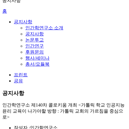
공지사항
홈
공지사항
인간학연구소 소개
공지사항
논문투고
인간연구
후원문의
행사/세미나
총서/모듈북
프린트
공유
공지사항
인간학연구소 제140차 콜로키움 개최 <가톨릭 학교 인공지능
윤리 교육이 나가야할 방향 : 가톨릭 교회의 가르침을 중심으
로>
작성자 :
인간학연구소