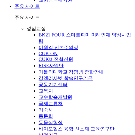
주요 사이트
주요 사이트
성심교정
BK21 FOUR 스마트파마 미래인재 양성사업
팀
이원길 인본주의상
CUK ON
CUK비전혁신원
RISE사업단
가톨릭대학교 감염병 종합안내
강엘리사벳 학술연구기금
공동기기센터
교목처
교수학습개발원
국제교류처
기숙사
동문회
동물실험실
바이오헬스 융합 신소재 교육연구단